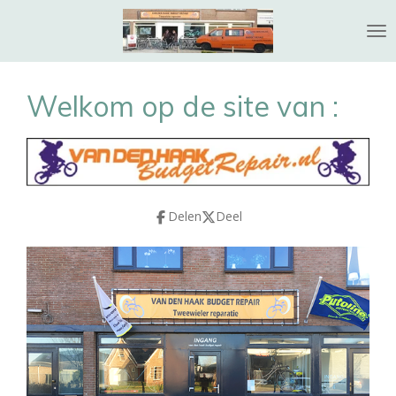
Ga
direct
naar
de
Welkom op de site van :
hoofdinhoud
Delen
Deel