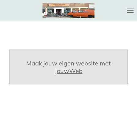
Ga
direct
naar
de
hoofdinhoud
Maak jouw eigen website met
JouwWeb