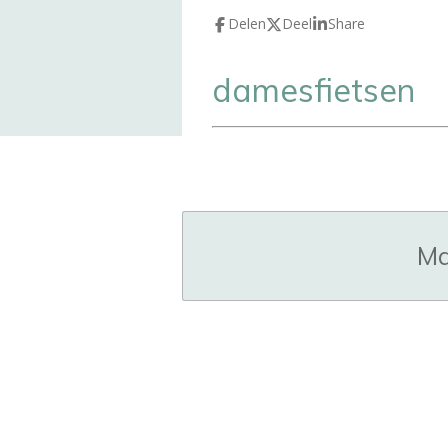
Delen
Deel
Share
damesfietsen
Ma