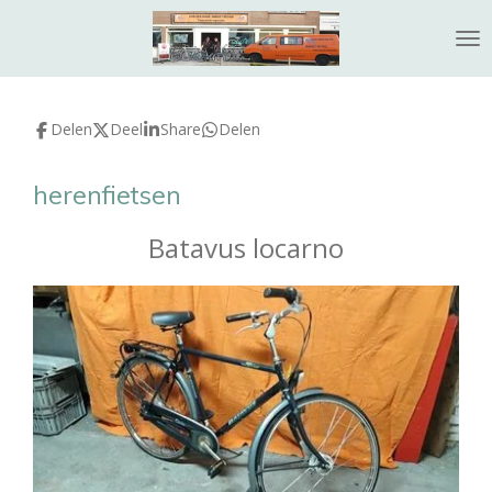
Ga
direct
naar
de
hoofdinhoud
Delen
Deel
Share
Delen
herenfietsen
Batavus locarno